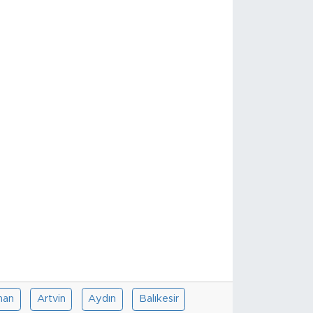
han
Artvin
Aydın
Balıkesir