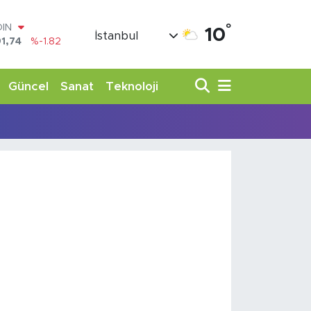
°
OIN
10
İstanbul
1,74
%-1.82
AR
3620
%0.02
O
Güncel
Sanat
Teknoloji
8690
%0.19
LİN
0380
%0.18
TIN
,09000
%0.19
100
98,00
%0