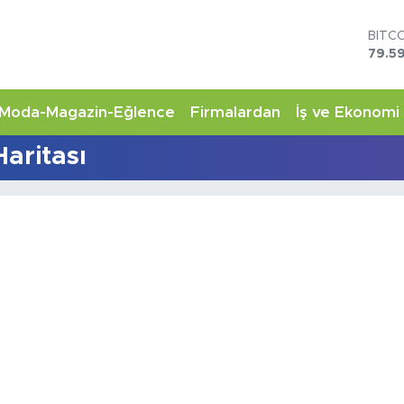
BITC
79.59
DOL
45,4
EUR
Moda-Magazin-Eğlence
Firmalardan
İş ve Ekonomi
53,3
STER
aritası
61,6
G.AL
6862
BİST
14.5