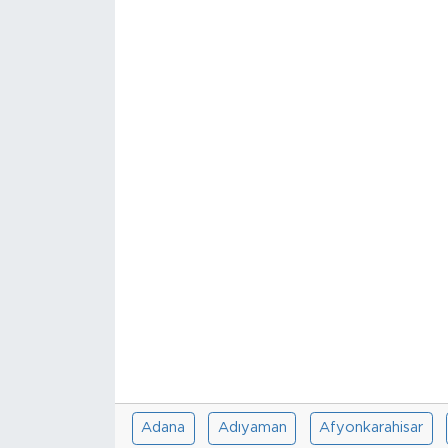
Sanat
Spor
Teknoloji
Adana
Adıyaman
Afyonkarahisar