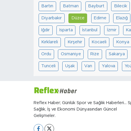
Bartın
Batman
Bayburt
Bilecik
Diyarbakır
Düzce
Edirne
Elazığ
Iğdır
Isparta
İstanbul
İzmir
Ka
Kırklareli
Kırşehir
Kocaeli
Konya
Ordu
Osmaniye
Rize
Sakarya
Tunceli
Uşak
Van
Yalova
Yo
Reflex Haber; Günlük Spor ve Sağlık Haberleri... S
Sağlık, İş ve Ekonomi Dünyasından Güncel
Gelişmeler.