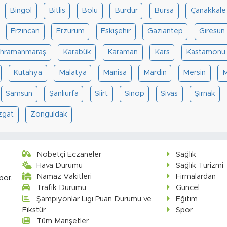
Bingöl
Bitlis
Bolu
Burdur
Bursa
Çanakkale
Erzincan
Erzurum
Eskişehir
Gaziantep
Giresun
hramanmaraş
Karabük
Karaman
Kars
Kastamonu
Kütahya
Malatya
Manisa
Mardin
Mersin
M
Samsun
Şanlıurfa
Siirt
Sinop
Sivas
Şırnak
zgat
Zonguldak
Nöbetçi Eczaneler
Sağlık
Hava Durumu
Sağlık Turizmi
Namaz Vakitleri
Firmalardan
por,
Trafik Durumu
Güncel
Şampiyonlar Ligi Puan Durumu ve
Eğitim
Fikstür
Spor
Tüm Manşetler