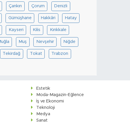
Çankırı
Çorum
Denizli
Gümüşhane
Hakkâri
Hatay
Kayseri
Kilis
Kırıkkale
uğla
Muş
Nevşehir
Niğde
Tekirdağ
Tokat
Trabzon
Estetik
Moda-Magazin-Eğlence
İş ve Ekonomi
Teknoloji
Medya
Sanat