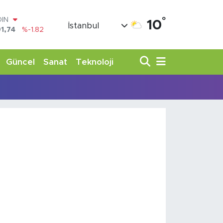
°
OIN
10
İstanbul
1,74
%-1.82
AR
3620
%0.02
O
Güncel
Sanat
Teknoloji
8690
%0.19
LİN
0380
%0.18
TIN
,09000
%0.19
100
98,00
%0