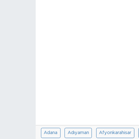
Sanat
Spor
Teknoloji
Adana
Adıyaman
Afyonkarahisar