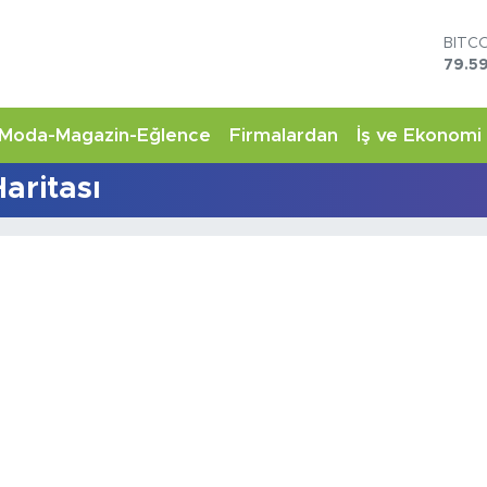
BITC
79.59
DOL
45,4
EUR
Moda-Magazin-Eğlence
Firmalardan
İş ve Ekonomi
53,3
STER
aritası
61,6
G.AL
6862
BİST
14.5