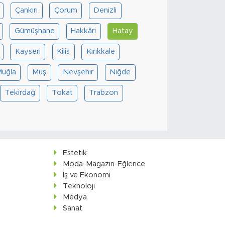
Çankırı
Çorum
Denizli
Gümüşhane
Hakkâri
Hatay
Kayseri
Kilis
Kırıkkale
uğla
Muş
Nevşehir
Niğde
Tekirdağ
Tokat
Trabzon
Estetik
Moda-Magazin-Eğlence
İş ve Ekonomi
Teknoloji
Medya
Sanat