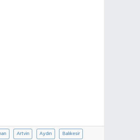
han
Artvin
Aydın
Balıkesir