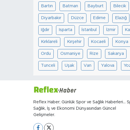
Bartın
Batman
Bayburt
Bilecik
Diyarbakır
Düzce
Edirne
Elazığ
Iğdır
Isparta
İstanbul
İzmir
Ka
Kırklareli
Kırşehir
Kocaeli
Konya
Ordu
Osmaniye
Rize
Sakarya
Tunceli
Uşak
Van
Yalova
Yo
Reflex Haber; Günlük Spor ve Sağlık Haberleri... S
Sağlık, İş ve Ekonomi Dünyasından Güncel
Gelişmeler.