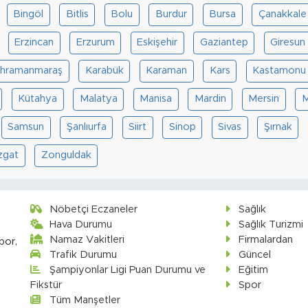
Bingöl
Bitlis
Bolu
Burdur
Bursa
Çanakkale
Erzincan
Erzurum
Eskişehir
Gaziantep
Giresun
hramanmaraş
Karabük
Karaman
Kars
Kastamonu
Kütahya
Malatya
Manisa
Mardin
Mersin
M
Samsun
Şanlıurfa
Siirt
Sinop
Sivas
Şırnak
zgat
Zonguldak
Nöbetçi Eczaneler
Sağlık
Hava Durumu
Sağlık Turizmi
Namaz Vakitleri
Firmalardan
por,
Trafik Durumu
Güncel
Şampiyonlar Ligi Puan Durumu ve
Eğitim
Fikstür
Spor
Tüm Manşetler