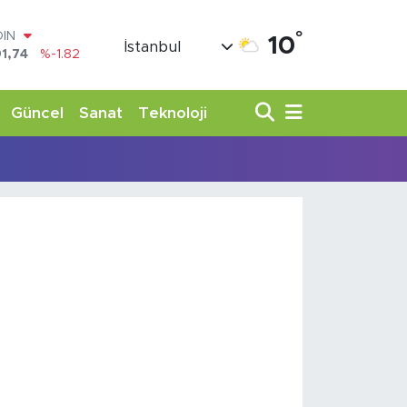
°
OIN
10
İstanbul
1,74
%-1.82
AR
3620
%0.02
O
Güncel
Sanat
Teknoloji
8690
%0.19
LİN
0380
%0.18
TIN
,09000
%0.19
100
98,00
%0