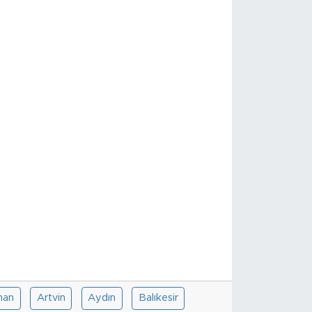
han
Artvin
Aydın
Balıkesir