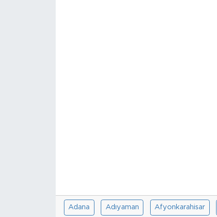
Sanat
Spor
Teknoloji
Adana
Adıyaman
Afyonkarahisar