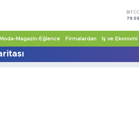
BITC
79.59
DOL
45,4
EUR
Moda-Magazin-Eğlence
Firmalardan
İş ve Ekonomi
53,3
STER
ritası
61,6
G.AL
6862
BİST
14.5