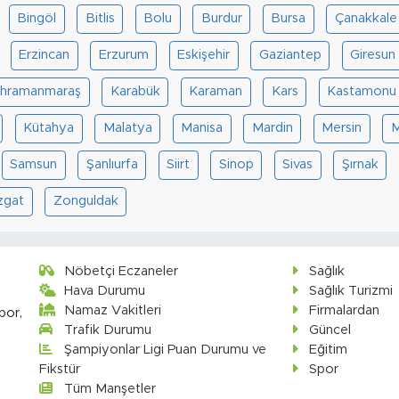
Bingöl
Bitlis
Bolu
Burdur
Bursa
Çanakkale
Erzincan
Erzurum
Eskişehir
Gaziantep
Giresun
hramanmaraş
Karabük
Karaman
Kars
Kastamonu
Kütahya
Malatya
Manisa
Mardin
Mersin
M
Samsun
Şanlıurfa
Siirt
Sinop
Sivas
Şırnak
zgat
Zonguldak
Nöbetçi Eczaneler
Sağlık
Hava Durumu
Sağlık Turizmi
Namaz Vakitleri
Firmalardan
por,
Trafik Durumu
Güncel
Şampiyonlar Ligi Puan Durumu ve
Eğitim
Fikstür
Spor
Tüm Manşetler