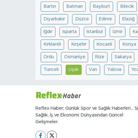
Bartın
Batman
Bayburt
Bilecik
Diyarbakır
Düzce
Edirne
Elazığ
Iğdır
Isparta
İstanbul
İzmir
Ka
Kırklareli
Kırşehir
Kocaeli
Konya
Ordu
Osmaniye
Rize
Sakarya
Tunceli
Uşak
Van
Yalova
Yo
Reflex Haber; Günlük Spor ve Sağlık Haberleri... S
Sağlık, İş ve Ekonomi Dünyasından Güncel
Gelişmeler.