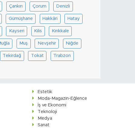
Çankırı
Çorum
Denizli
Gümüşhane
Hakkâri
Hatay
Kayseri
Kilis
Kırıkkale
uğla
Muş
Nevşehir
Niğde
Tekirdağ
Tokat
Trabzon
Estetik
Moda-Magazin-Eğlence
İş ve Ekonomi
Teknoloji
Medya
Sanat