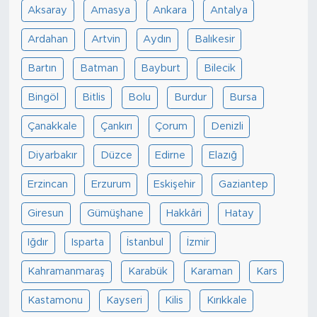
Aksaray
Amasya
Ankara
Antalya
Ardahan
Artvin
Aydın
Balıkesir
Bartın
Batman
Bayburt
Bilecik
Bingöl
Bitlis
Bolu
Burdur
Bursa
Çanakkale
Çankırı
Çorum
Denizli
Diyarbakır
Düzce
Edirne
Elazığ
Erzincan
Erzurum
Eskişehir
Gaziantep
Giresun
Gümüşhane
Hakkâri
Hatay
Iğdır
Isparta
İstanbul
İzmir
Kahramanmaraş
Karabük
Karaman
Kars
Kastamonu
Kayseri
Kilis
Kırıkkale