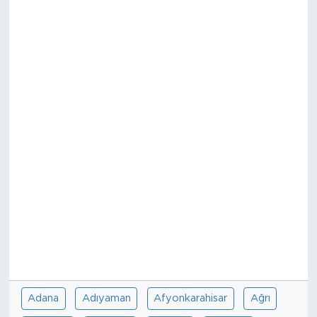
Sanat
Spor
Teknoloji
Adana
Adıyaman
Afyonkarahisar
Ağrı