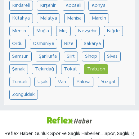
Kırklareli
Kırşehir
Kocaeli
Konya
Kütahya
Malatya
Manisa
Mardin
Mersin
Muğla
Muş
Nevşehir
Niğde
Ordu
Osmaniye
Rize
Sakarya
Samsun
Şanlıurfa
Siirt
Sinop
Sivas
Şırnak
Tekirdağ
Tokat
Trabzon
Tunceli
Uşak
Van
Yalova
Yozgat
Zonguldak
Reflex Haber; Günlük Spor ve Sağlık Haberleri... Spor, Sağlık, İş