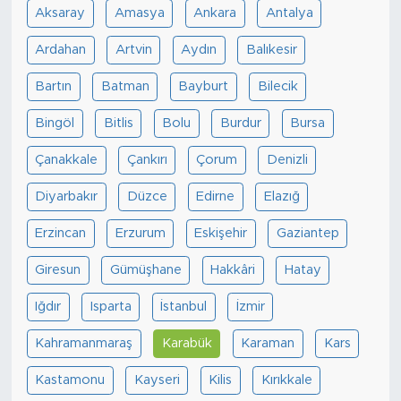
Aksaray
Amasya
Ankara
Antalya
Ardahan
Artvin
Aydın
Balıkesir
Bartın
Batman
Bayburt
Bilecik
Bingöl
Bitlis
Bolu
Burdur
Bursa
Çanakkale
Çankırı
Çorum
Denizli
Diyarbakır
Düzce
Edirne
Elazığ
Erzincan
Erzurum
Eskişehir
Gaziantep
Giresun
Gümüşhane
Hakkâri
Hatay
Iğdır
Isparta
İstanbul
İzmir
Kahramanmaraş
Karabük
Karaman
Kars
Kastamonu
Kayseri
Kilis
Kırıkkale