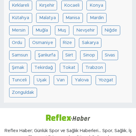
Kırklareli
Kırşehir
Kocaeli
Konya
Kütahya
Malatya
Manisa
Mardin
Mersin
Muğla
Muş
Nevşehir
Niğde
Ordu
Osmaniye
Rize
Sakarya
Samsun
Şanlıurfa
Siirt
Sinop
Sivas
Şırnak
Tekirdağ
Tokat
Trabzon
Tunceli
Uşak
Van
Yalova
Yozgat
Zonguldak
Reflex Haber; Günlük Spor ve Sağlık Haberleri... Spor, Sağlık, İş