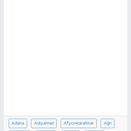
Sanat
Spor
Teknoloji
Adana
Adıyaman
Afyonkarahisar
Ağrı