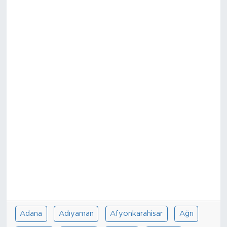
Sanat
Spor
Teknoloji
Adana
Adıyaman
Afyonkarahisar
Ağrı