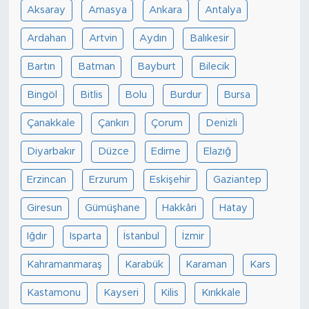
Aksaray
Amasya
Ankara
Antalya
Ardahan
Artvin
Aydın
Balıkesir
Bartın
Batman
Bayburt
Bilecik
Bingöl
Bitlis
Bolu
Burdur
Bursa
Çanakkale
Çankırı
Çorum
Denizli
Diyarbakır
Düzce
Edirne
Elazığ
Erzincan
Erzurum
Eskişehir
Gaziantep
Giresun
Gümüşhane
Hakkâri
Hatay
Iğdır
Isparta
İstanbul
İzmir
Kahramanmaraş
Karabük
Karaman
Kars
Kastamonu
Kayseri
Kilis
Kırıkkale