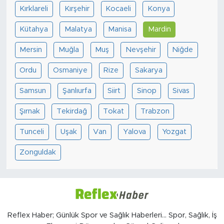
Kırklareli
Kırşehir
Kocaeli
Konya
Kütahya
Malatya
Manisa
Mardin
Mersin
Muğla
Muş
Nevşehir
Niğde
Ordu
Osmaniye
Rize
Sakarya
Samsun
Şanlıurfa
Siirt
Sinop
Sivas
Şırnak
Tekirdağ
Tokat
Trabzon
Tunceli
Uşak
Van
Yalova
Yozgat
Zonguldak
Reflex Haber; Günlük Spor ve Sağlık Haberleri... Spor, Sağlık, İş