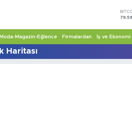
BITC
79.59
DOL
45,4
EUR
Moda-Magazin-Eğlence
Firmalardan
İş ve Ekonomi
53,3
STER
k Haritası
61,6
G.AL
6862
BİST
14.5