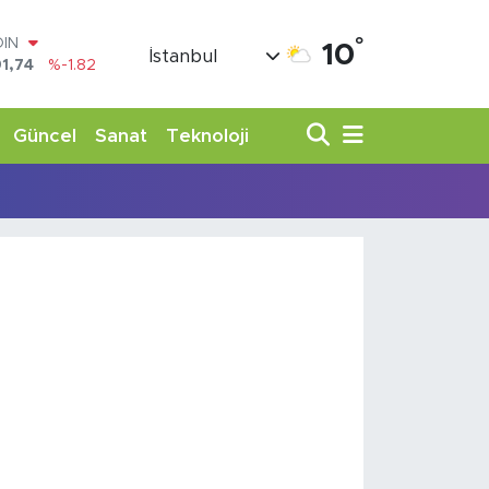
°
OIN
10
İstanbul
1,74
%-1.82
AR
3620
%0.02
O
Güncel
Sanat
Teknoloji
8690
%0.19
LİN
0380
%0.18
TIN
,09000
%0.19
100
98,00
%0