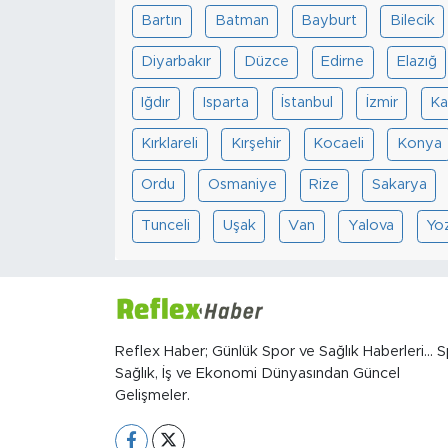
Bartın
Batman
Bayburt
Bilecik
Diyarbakır
Düzce
Edirne
Elazığ
Iğdır
Isparta
İstanbul
İzmir
Ka
Kırklareli
Kırşehir
Kocaeli
Konya
Ordu
Osmaniye
Rize
Sakarya
Tunceli
Uşak
Van
Yalova
Yo
Reflex Haber; Günlük Spor ve Sağlık Haberleri... S
Sağlık, İş ve Ekonomi Dünyasından Güncel
Gelişmeler.