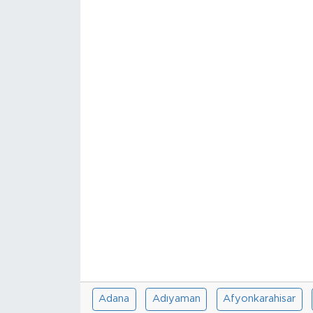
Sanat
Spor
Teknoloji
Adana
Adıyaman
Afyonkarahisar