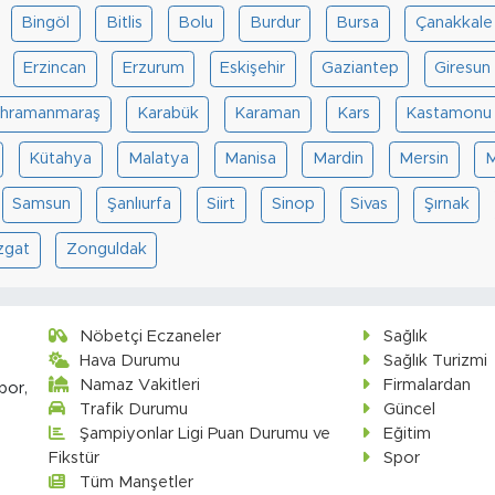
Bingöl
Bitlis
Bolu
Burdur
Bursa
Çanakkale
Erzincan
Erzurum
Eskişehir
Gaziantep
Giresun
hramanmaraş
Karabük
Karaman
Kars
Kastamonu
Kütahya
Malatya
Manisa
Mardin
Mersin
M
Samsun
Şanlıurfa
Siirt
Sinop
Sivas
Şırnak
zgat
Zonguldak
Nöbetçi Eczaneler
Sağlık
Hava Durumu
Sağlık Turizmi
Namaz Vakitleri
Firmalardan
por,
Trafik Durumu
Güncel
Şampiyonlar Ligi Puan Durumu ve
Eğitim
Fikstür
Spor
Tüm Manşetler