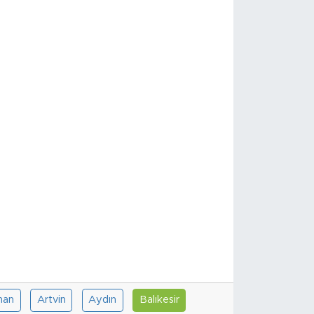
han
Artvin
Aydın
Balıkesir