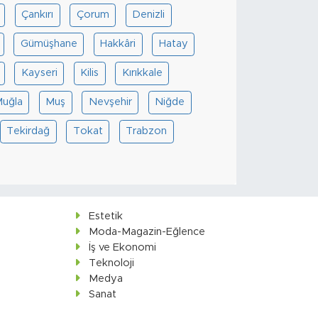
Çankırı
Çorum
Denizli
Gümüşhane
Hakkâri
Hatay
Kayseri
Kilis
Kırıkkale
uğla
Muş
Nevşehir
Niğde
Tekirdağ
Tokat
Trabzon
Estetik
Moda-Magazin-Eğlence
İş ve Ekonomi
Teknoloji
Medya
Sanat