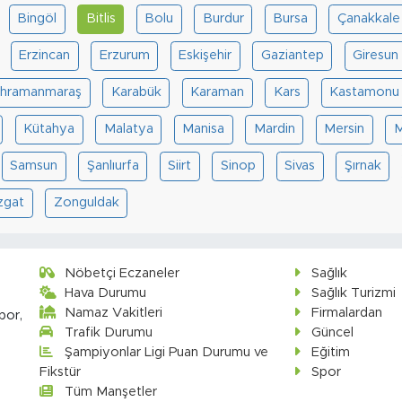
Bingöl
Bitlis
Bolu
Burdur
Bursa
Çanakkale
Erzincan
Erzurum
Eskişehir
Gaziantep
Giresun
hramanmaraş
Karabük
Karaman
Kars
Kastamonu
Kütahya
Malatya
Manisa
Mardin
Mersin
M
Samsun
Şanlıurfa
Siirt
Sinop
Sivas
Şırnak
zgat
Zonguldak
Nöbetçi Eczaneler
Sağlık
Hava Durumu
Sağlık Turizmi
Namaz Vakitleri
Firmalardan
por,
Trafik Durumu
Güncel
Şampiyonlar Ligi Puan Durumu ve
Eğitim
Fikstür
Spor
Tüm Manşetler