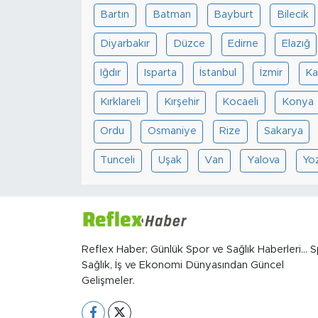
Bartın
Batman
Bayburt
Bilecik
Diyarbakır
Düzce
Edirne
Elazığ
Iğdır
Isparta
İstanbul
İzmir
Ka
Kırklareli
Kırşehir
Kocaeli
Konya
Ordu
Osmaniye
Rize
Sakarya
Tunceli
Uşak
Van
Yalova
Yo
Reflex Haber; Günlük Spor ve Sağlık Haberleri... S
Sağlık, İş ve Ekonomi Dünyasından Güncel
Gelişmeler.