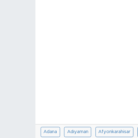
Sanat
Spor
Teknoloji
Adana
Adıyaman
Afyonkarahisar