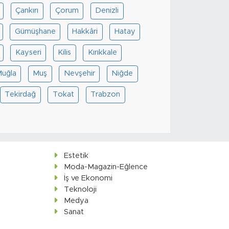
Çankırı
Çorum
Denizli
Gümüşhane
Hakkâri
Hatay
Kayseri
Kilis
Kırıkkale
uğla
Muş
Nevşehir
Niğde
Tekirdağ
Tokat
Trabzon
Estetik
Moda-Magazin-Eğlence
İş ve Ekonomi
Teknoloji
Medya
Sanat