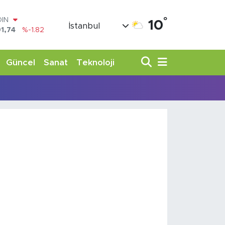
°
OIN
10
İstanbul
1,74
%-1.82
AR
3620
%0.02
O
Güncel
Sanat
Teknoloji
8690
%0.19
LİN
0380
%0.18
TIN
,09000
%0.19
100
98,00
%0