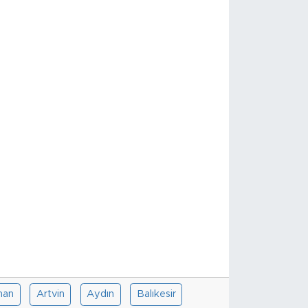
han
Artvin
Aydın
Balıkesir