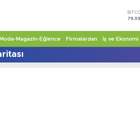
BITC
79.59
DOL
45,4
EUR
Moda-Magazin-Eğlence
Firmalardan
İş ve Ekonomi
53,3
STER
ritası
61,6
G.AL
6862
BİST
14.5