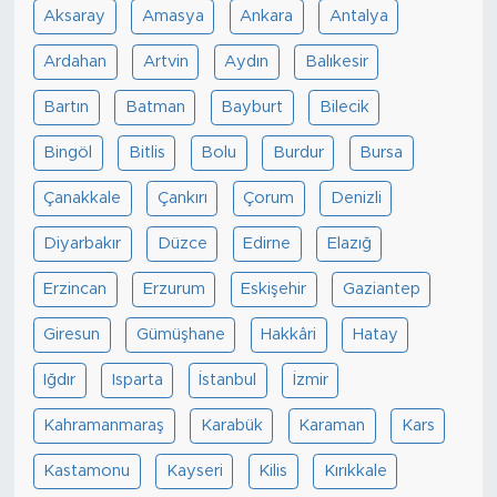
Aksaray
Amasya
Ankara
Antalya
Ardahan
Artvin
Aydın
Balıkesir
Bartın
Batman
Bayburt
Bilecik
Bingöl
Bitlis
Bolu
Burdur
Bursa
Çanakkale
Çankırı
Çorum
Denizli
Diyarbakır
Düzce
Edirne
Elazığ
Erzincan
Erzurum
Eskişehir
Gaziantep
Giresun
Gümüşhane
Hakkâri
Hatay
Iğdır
Isparta
İstanbul
İzmir
Kahramanmaraş
Karabük
Karaman
Kars
Kastamonu
Kayseri
Kilis
Kırıkkale