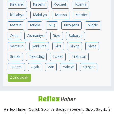
Kırklareli
Kırşehir
Kocaeli
Konya
Kütahya
Malatya
Manisa
Mardin
Mersin
Muğla
Muş
Nevşehir
Niğde
Ordu
Osmaniye
Rize
Sakarya
Samsun
Şanlıurfa
Siirt
Sinop
Sivas
Şırnak
Tekirdağ
Tokat
Trabzon
Tunceli
Uşak
Van
Yalova
Yozgat
Zonguldak
Reflex Haber; Günlük Spor ve Sağlık Haberleri... Spor, Sağlık, İş