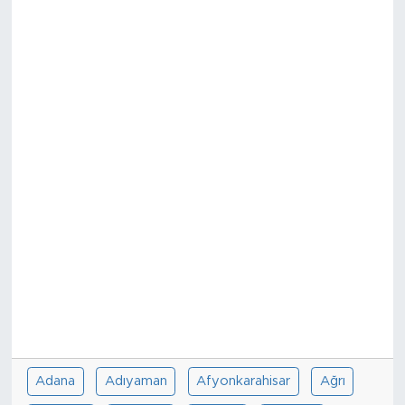
Sanat
Spor
Teknoloji
Adana
Adıyaman
Afyonkarahisar
Ağrı