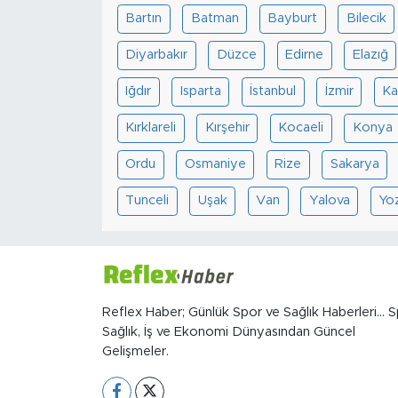
Bartın
Batman
Bayburt
Bilecik
Diyarbakır
Düzce
Edirne
Elazığ
Iğdır
Isparta
İstanbul
İzmir
Ka
Kırklareli
Kırşehir
Kocaeli
Konya
Ordu
Osmaniye
Rize
Sakarya
Tunceli
Uşak
Van
Yalova
Yo
Reflex Haber; Günlük Spor ve Sağlık Haberleri... S
Sağlık, İş ve Ekonomi Dünyasından Güncel
Gelişmeler.