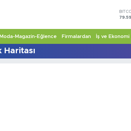
BITC
79.59
DOL
45,4
EUR
Moda-Magazin-Eğlence
Firmalardan
İş ve Ekonomi
53,3
STER
 Haritası
61,6
G.AL
6862
BİST
14.5