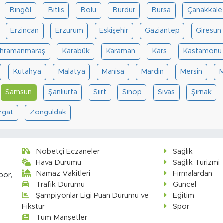
Bingöl
Bitlis
Bolu
Burdur
Bursa
Çanakkale
Erzincan
Erzurum
Eskişehir
Gaziantep
Giresun
hramanmaraş
Karabük
Karaman
Kars
Kastamonu
Kütahya
Malatya
Manisa
Mardin
Mersin
M
Samsun
Şanlıurfa
Siirt
Sinop
Sivas
Şırnak
zgat
Zonguldak
Nöbetçi Eczaneler
Sağlık
Hava Durumu
Sağlık Turizmi
Namaz Vakitleri
Firmalardan
por,
Trafik Durumu
Güncel
Şampiyonlar Ligi Puan Durumu ve
Eğitim
Fikstür
Spor
Tüm Manşetler