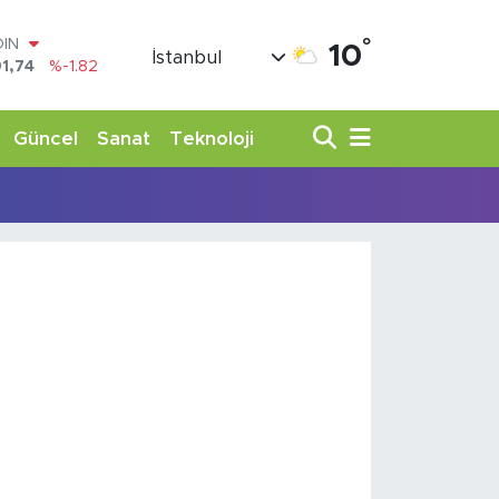
°
OIN
10
İstanbul
1,74
%-1.82
AR
3620
%0.02
O
Güncel
Sanat
Teknoloji
8690
%0.19
LİN
0380
%0.18
TIN
,09000
%0.19
100
98,00
%0