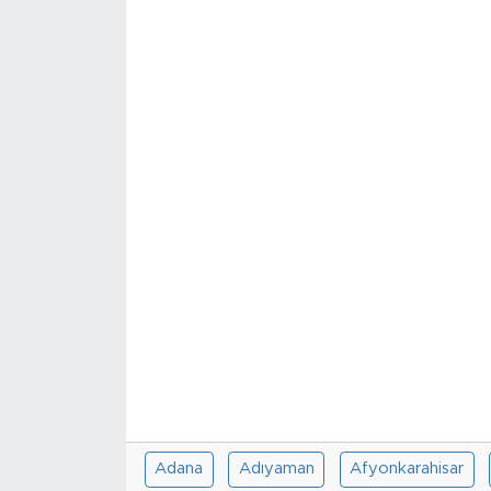
Sanat
Spor
Teknoloji
Adana
Adıyaman
Afyonkarahisar