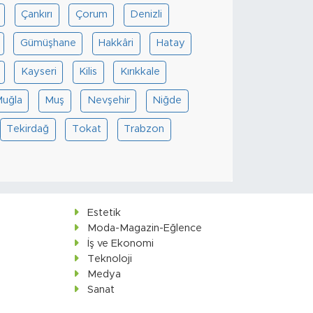
Çankırı
Çorum
Denizli
Gümüşhane
Hakkâri
Hatay
Kayseri
Kilis
Kırıkkale
uğla
Muş
Nevşehir
Niğde
Tekirdağ
Tokat
Trabzon
Estetik
Moda-Magazin-Eğlence
İş ve Ekonomi
Teknoloji
Medya
Sanat