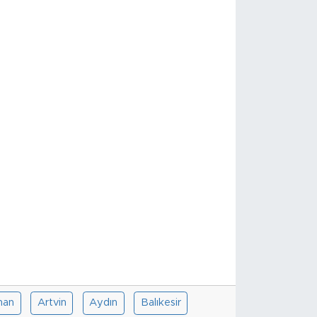
han
Artvin
Aydın
Balıkesir