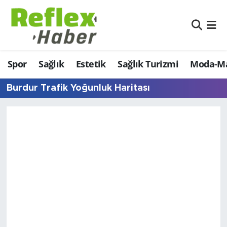
Eğitim
Nöbetçi Eczaneler
Spor
Sağlık
Estetik
Sağlık Turizmi
Moda-Ma
Estetik
Hava Durumu
Burdur Trafik Yoğunluk Haritası
Firmalardan
Namaz Vakitleri
Güncel
Trafik Durumu
İş ve Ekonomi
Şampiyonlar Ligi Puan Durumu ve Fikstür
Moda-Magazin-Eğlence
Tüm Manşetler
Sağlık
Son Dakika Haberleri
Sağlık Turizmi
Haber Arşivi