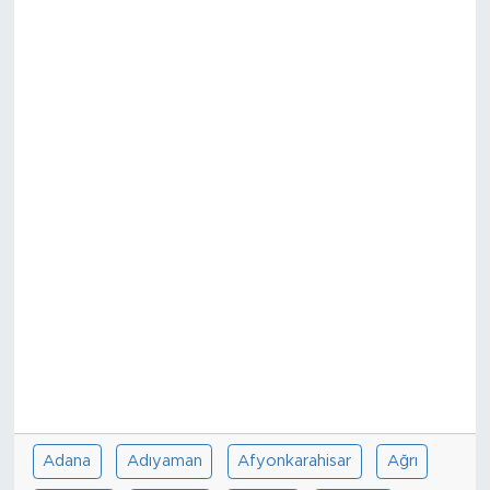
Sanat
Spor
Teknoloji
Adana
Adıyaman
Afyonkarahisar
Ağrı