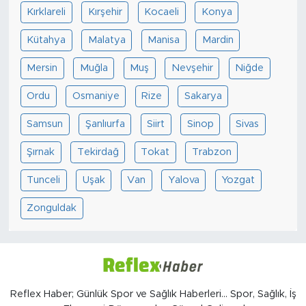
Kırklareli
Kırşehir
Kocaeli
Konya
Kütahya
Malatya
Manisa
Mardin
Mersin
Muğla
Muş
Nevşehir
Niğde
Ordu
Osmaniye
Rize
Sakarya
Samsun
Şanlıurfa
Siirt
Sinop
Sivas
Şırnak
Tekirdağ
Tokat
Trabzon
Tunceli
Uşak
Van
Yalova
Yozgat
Zonguldak
Reflex Haber; Günlük Spor ve Sağlık Haberleri... Spor, Sağlık, İş