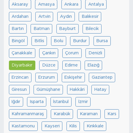
Aksaray
Amasya
Ankara
Antalya
Ardahan
Artvin
Aydın
Balıkesir
Bartın
Batman
Bayburt
Bilecik
Bingöl
Bitlis
Bolu
Burdur
Bursa
Çanakkale
Çankırı
Çorum
Denizli
Diyarbakır
Düzce
Edirne
Elazığ
Erzincan
Erzurum
Eskişehir
Gaziantep
Giresun
Gümüşhane
Hakkâri
Hatay
Iğdır
Isparta
İstanbul
İzmir
Kahramanmaraş
Karabük
Karaman
Kars
Kastamonu
Kayseri
Kilis
Kırıkkale