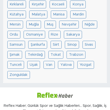
Kırklareli
Kırşehir
Kocaeli
Konya
Kütahya
Malatya
Manisa
Mardin
Mersin
Muğla
Muş
Nevşehir
Niğde
Ordu
Osmaniye
Rize
Sakarya
Samsun
Şanlıurfa
Siirt
Sinop
Sivas
Şırnak
Tekirdağ
Tokat
Trabzon
Tunceli
Uşak
Van
Yalova
Yozgat
Zonguldak
Reflex Haber; Günlük Spor ve Sağlık Haberleri... Spor, Sağlık, İş