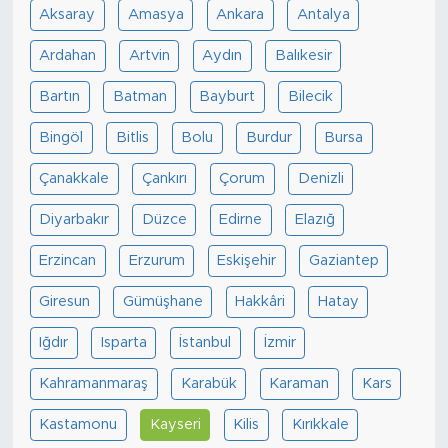
Aksaray
Amasya
Ankara
Antalya
Ardahan
Artvin
Aydın
Balıkesir
Bartın
Batman
Bayburt
Bilecik
Bingöl
Bitlis
Bolu
Burdur
Bursa
Çanakkale
Çankırı
Çorum
Denizli
Diyarbakır
Düzce
Edirne
Elazığ
Erzincan
Erzurum
Eskişehir
Gaziantep
Giresun
Gümüşhane
Hakkâri
Hatay
Iğdır
Isparta
İstanbul
İzmir
Kahramanmaraş
Karabük
Karaman
Kars
Kastamonu
Kayseri
Kilis
Kırıkkale