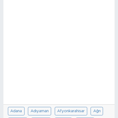
Sanat
Spor
Teknoloji
Adana
Adıyaman
Afyonkarahisar
Ağrı