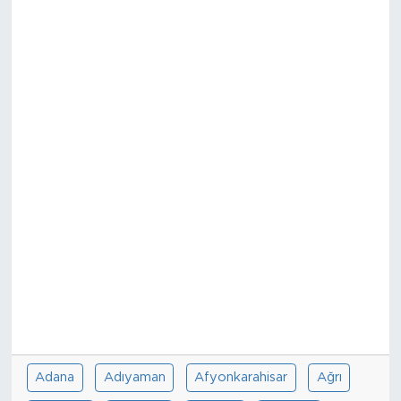
Sanat
Spor
Teknoloji
Adana
Adıyaman
Afyonkarahisar
Ağrı