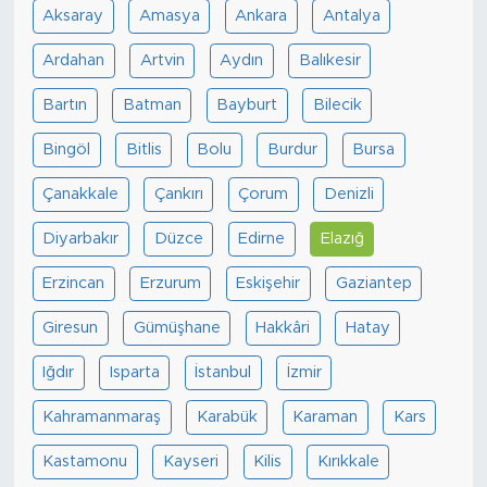
Aksaray
Amasya
Ankara
Antalya
Ardahan
Artvin
Aydın
Balıkesir
Bartın
Batman
Bayburt
Bilecik
Bingöl
Bitlis
Bolu
Burdur
Bursa
Çanakkale
Çankırı
Çorum
Denizli
Diyarbakır
Düzce
Edirne
Elazığ
Erzincan
Erzurum
Eskişehir
Gaziantep
Giresun
Gümüşhane
Hakkâri
Hatay
Iğdır
Isparta
İstanbul
İzmir
Kahramanmaraş
Karabük
Karaman
Kars
Kastamonu
Kayseri
Kilis
Kırıkkale