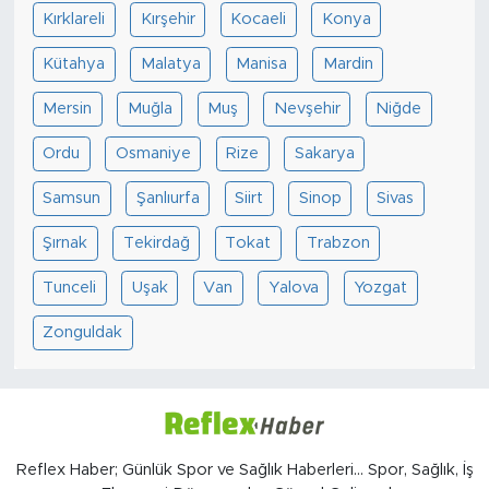
Kırklareli
Kırşehir
Kocaeli
Konya
Kütahya
Malatya
Manisa
Mardin
Mersin
Muğla
Muş
Nevşehir
Niğde
Ordu
Osmaniye
Rize
Sakarya
Samsun
Şanlıurfa
Siirt
Sinop
Sivas
Şırnak
Tekirdağ
Tokat
Trabzon
Tunceli
Uşak
Van
Yalova
Yozgat
Zonguldak
Reflex Haber; Günlük Spor ve Sağlık Haberleri... Spor, Sağlık, İş