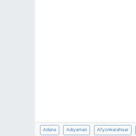
Sanat
Spor
Teknoloji
Adana
Adıyaman
Afyonkarahisar