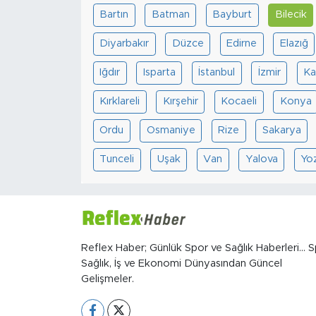
Bartın
Batman
Bayburt
Bilecik
Diyarbakır
Düzce
Edirne
Elazığ
Iğdır
Isparta
İstanbul
İzmir
Ka
Kırklareli
Kırşehir
Kocaeli
Konya
Ordu
Osmaniye
Rize
Sakarya
Tunceli
Uşak
Van
Yalova
Yo
Reflex Haber; Günlük Spor ve Sağlık Haberleri... S
Sağlık, İş ve Ekonomi Dünyasından Güncel
Gelişmeler.