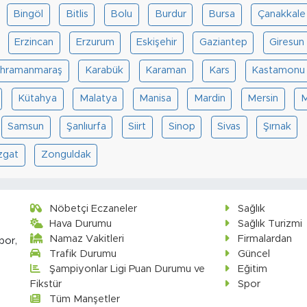
Bingöl
Bitlis
Bolu
Burdur
Bursa
Çanakkale
Erzincan
Erzurum
Eskişehir
Gaziantep
Giresun
hramanmaraş
Karabük
Karaman
Kars
Kastamonu
Kütahya
Malatya
Manisa
Mardin
Mersin
M
Samsun
Şanlıurfa
Siirt
Sinop
Sivas
Şırnak
zgat
Zonguldak
Nöbetçi Eczaneler
Sağlık
Hava Durumu
Sağlık Turizmi
Namaz Vakitleri
Firmalardan
por,
Trafik Durumu
Güncel
Şampiyonlar Ligi Puan Durumu ve
Eğitim
Fikstür
Spor
Tüm Manşetler