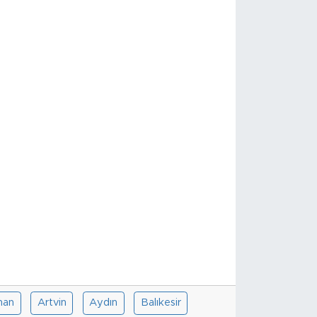
han
Artvin
Aydın
Balıkesir