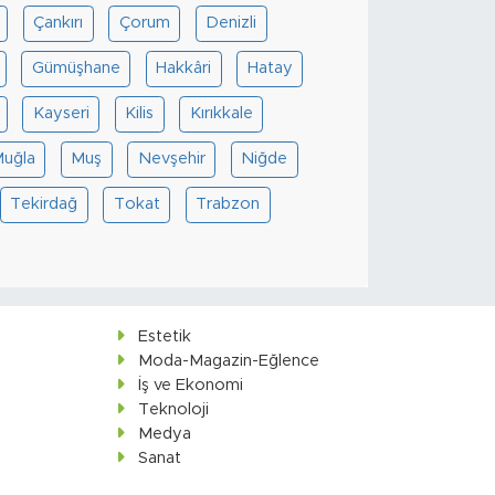
Çankırı
Çorum
Denizli
Gümüşhane
Hakkâri
Hatay
Kayseri
Kilis
Kırıkkale
uğla
Muş
Nevşehir
Niğde
Tekirdağ
Tokat
Trabzon
Estetik
Moda-Magazin-Eğlence
İş ve Ekonomi
Teknoloji
Medya
Sanat