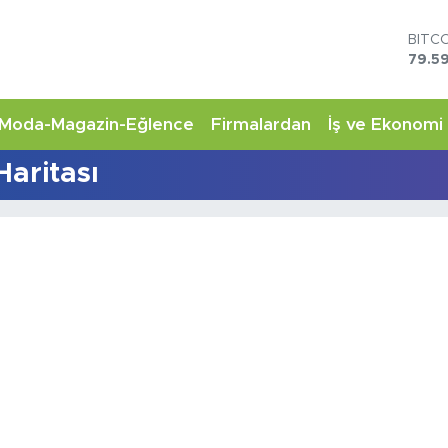
BITC
79.59
DOL
45,4
EUR
Moda-Magazin-Eğlence
Firmalardan
İş ve Ekonomi
53,3
STER
Haritası
61,6
G.AL
6862
BİST
14.5