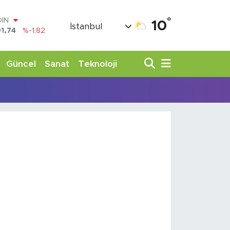
°
OIN
10
İstanbul
1,74
%-1.82
AR
3620
%0.02
O
Güncel
Sanat
Teknoloji
8690
%0.19
LİN
0380
%0.18
TIN
,09000
%0.19
100
98,00
%0